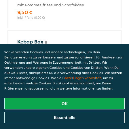
mit Pommes frites und Schafskäse
9,50 €
inkl. Pfand (0,00 €)
Kebap Box
mit Kebapfleisch, Pommes frites und
Wir verwenden Cookies und andere Technologien, um Dein
Joghurtsauce
Benutzererlebnis zu verbessern und zu personalisieren, für Analysen zur
7,50 €
Optimierung und Werbung in Zusammenarbeit mit Dritten. Wir
inkl. Pfand (0,00 €)
verwenden unsere eigenen Cookies und Cookies von Dritten. Wenn Du
auf OK klickst, akzeptierst Du die Verwendung aller Cookies. Wir setzen
immer notwendige Cookies. Wähle
Einstellungen verwalten
, um zu
entscheiden, welche Cookies Du akzeptieren möchtest, um Deine
Präferenzen anzupassen und um weitere Informationen zu finden.
Falafel Teller
12,50 €
OK
inkl. Pfand (0,00 €)
Online Essen Bestellen
Essentielle
Curry Wurst